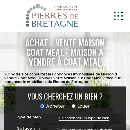
NOS BIENS
ACHAT / VENTE MAISON
GERER
COAT MEAL - MAISON A
VENDRE À COAT MEAL
NOS AGENCES
ESTIMATION
Sur notre site consultez les annonces immobilière de Maison à
vendre Coat Meal. Trouvez votre Maison sur Coat Meal grâce aux
CONTACT
annonces immobilières de Pierres de Bretagne.
ESPACE CLIENT
VOUS CHERCHEZ UN BIEN ?
EXTRANET
Acheter
Louer
Type de bien :
Sélectionnez un type de bien
Surface min :