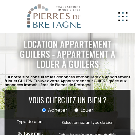
NOS BIENS
LOCATION APPARTEMENT
GERER
GUILERS - APPARTEMENT A
LOUER À GUILERS
NOS AGENCES
ESTIMATION
Sur notre site consultez les annonces immobilière de Appartement
à louer GUILERS. Trouvez votre Appartement sur GUILERS grâce aux
CONTACT
annonces immobilières de Pierres de Bretagne.
ESPACE CLIENT
VOUS CHERCHEZ UN BIEN ?
EXTRANET
Acheter
Louer
Type de bien :
Sélectionnez un type de bien
Surface min :