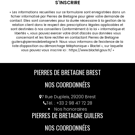
S'INSCRIRE
« Les informations recueillies sur ce formulaire sont enregistrées dans un
fichier informatisé par Pierres de Bretagne pour gérer votre demande de
contact. Elles sont conservées pour la durée nécessaire à la gestion de la
relation client dans le respect des prescriptions légales applicables et
sont destinées à nos conseillers Conformément à la loi « informatique et
libertés », vous pouvez exercer votre droit d'accès aux données vous
concernant et les faire rectifier en contactant Pierres de Bretagne
guilers@pierresdebretagne.fr. Nous vous informons de l'existence de la
liste d'opposition au démarchage téléphonique « Bloctel », sur laquelle
vous pouvez vous inscrire ici :
https://www.bloctel.gouv.fr/
»
PIERRES DE BRETAGNE BREST
NOS COORDONNÉES
7 Rue Dupleix, 29200 Brest
Tél. : +33 2 98 47 72 28
Nos honoraires
PIERRES DE BRETAGNE GUILERS
NOS COORDONNÉES