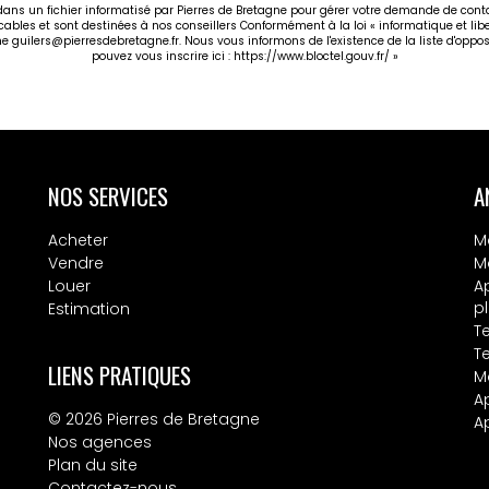
 dans un fichier informatisé par Pierres de Bretagne pour gérer votre demande de cont
icables et sont destinées à nos conseillers Conformément à la loi « informatique et li
gne guilers@pierresdebretagne.fr. Nous vous informons de l'existence de la liste d'opp
pouvez vous inscrire ici :
https://www.bloctel.gouv.fr/
»
NOS SERVICES
A
Acheter
M
Vendre
M
Louer
A
p
Estimation
T
T
LIENS PRATIQUES
M
A
© 2026 Pierres de Bretagne
A
Nos agences
Plan du site
Contactez-nous