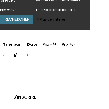
Ville/CP :
Prix max :
+ Plus de critères
Trier par :
Date
Prix -/+
Prix +/-
1/1
S'INSCRIRE