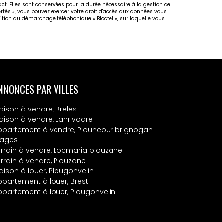
act. Elles sont conservées pour la durée nécessaire à la gestion de
bertés », vous pouvez exercer votre droit d'accès aux données vous
osition au démarchage téléphonique « Bloctel », sur laquelle vous
NNONCES PAR VILLES
aison à vendre, Breles
aison à vendre, Lanrivoare
ppartement à vendre, Plouneour brignogan
lages
errain à vendre, Locmaria plouzane
errain à vendre, Plouzane
aison à louer, Plougonvelin
ppartement à louer, Brest
ppartement à louer, Plougonvelin