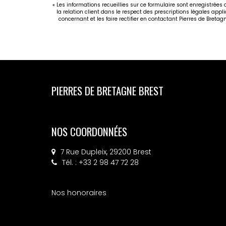
« Les informations recueillies sur ce formulaire sont enregistrées
la relation client dans le respect des prescriptions légales appl
concernant et les faire rectifier en contactant Pierres de Breta
PIERRES DE BRETAGNE BREST
NOS COORDONNÉES
7 Rue Dupleix, 29200 Brest
Tél. : +33 2 98 47 72 28
Nos honoraires