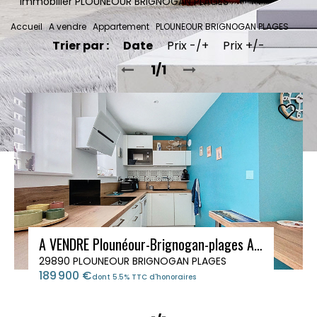
Immobilier PLOUNEOUR BRIGNOGAN PLAGES
Accueil
A vendre
Appartement
PLOUNEOUR BRIGNOGAN PLAGES
Trier par :
Date
Prix -/+
Prix +/-
1/1
A VENDRE Plounéour-Brignogan-plages Appartement de type 2
29890 PLOUNEOUR BRIGNOGAN PLAGES
189 900 €
dont 5.5% TTC d'honoraires