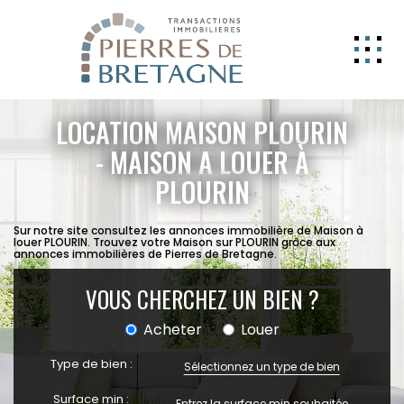
NOS BIENS
LOCATION MAISON PLOURIN
GERER
- MAISON A LOUER À
PLOURIN
NOS AGENCES
ESTIMATION
Sur notre site consultez les annonces immobilière de Maison à
louer PLOURIN. Trouvez votre Maison sur PLOURIN grâce aux
CONTACT
annonces immobilières de Pierres de Bretagne.
ESPACE CLIENT
VOUS CHERCHEZ UN BIEN ?
EXTRANET
Acheter
Louer
Type de bien :
Sélectionnez un type de bien
Surface min :